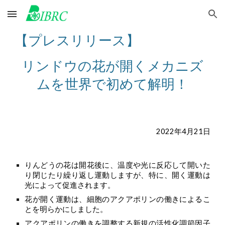
Skip to main content
Skip to navigation
【プレスリリース】
リンドウの花が開くメカニズ
ムを世界で初めて解明！
2022年
4
月2
1
日
りんどうの花は開花後に、温度や光に反応して開いた
り閉じたり繰り返し
運動しますが、特に、開く運動は
光によって促進されます。
花が開く運動は、細胞のアクアポリンの働きによるこ
とを明らかにしました。
アクアポリンの働きを調整する新規の活性化調節因子